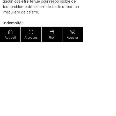
aucun cas être tenue pour responsable de
tout problème découlant de toute utilisation
irrégulière de ce site.
Indemnité :
En tant qu'utilisateur, vous indemnisez par
les présentes Valérie MACHU de toute
Accueil
À propos
Rdv
Appeler
responsabilité, de tout coût, de toute cause
d'action, de tout dommage ou de toute
dépense découlant de votre utilisation de ce
site ou de votre violation à l'une des
dispositions énoncées dans le présent
document.
Lois applicables :
Ce document est soumis aux lois applicables
en France et vise à se conformer à ses
règles et règlements nécessaires. Cela
inclut la réglementation à l'échelle de L'UE
énoncée dans le
RGPD.
Divisibilité :