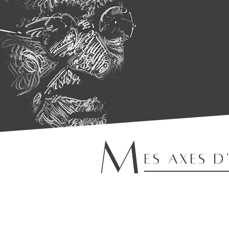
" Soit le c
M
es axes 