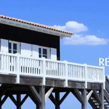
R
sup