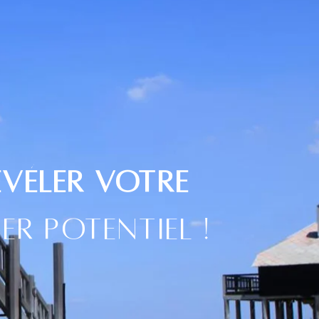
évéler VoTRE
er potentiel !