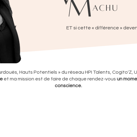
M
achu
ET si cette « différence » deven
urdoués, Hauts Potentiels » du réseau HPI Talents, Cogito'Z, 
ée
et ma mission est de faire de chaque rendez-vous
un momen
conscience.