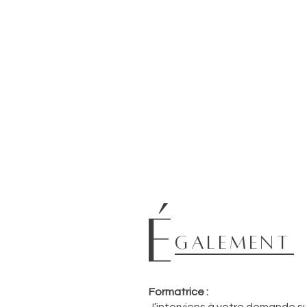
é
galement
Formatrice :