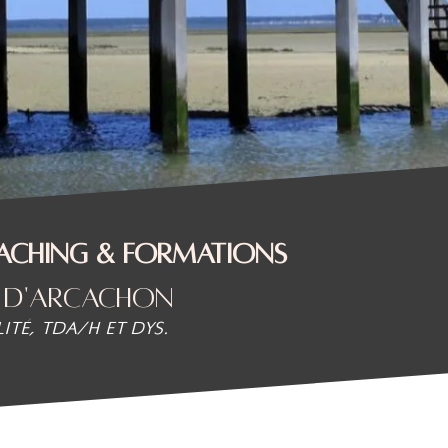
oaching & Formations
n d'Arcachon
lité, TDA/H et DYS.